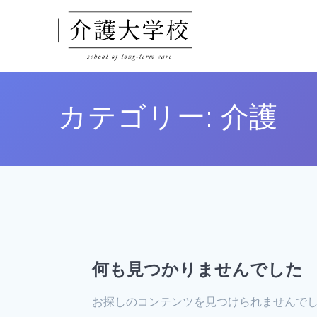
コ
ン
テ
ン
ツ
へ
カテゴリー:
介護
ス
キ
ッ
プ
何も見つかりませんでした
お探しのコンテンツを見つけられませんで